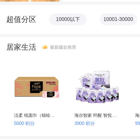
超值分区
10000以下
10001-30000
居家生活
最新爆款推荐
洁柔 纸面巾（锦绘芳华软抽）4层80抽×20包 BR252-20A
海尔智家 纤醒 智投浓缩柔顺剂（250g*8袋）
5000 积分
3900 积分
9